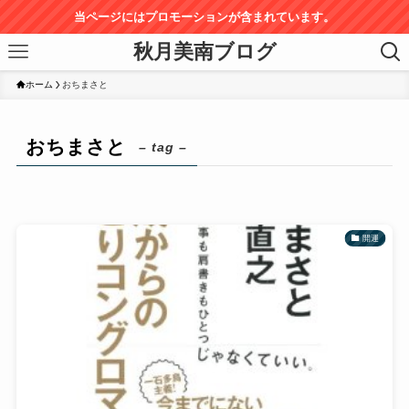
当ページにはプロモーションが含まれています。
秋月美南ブログ
ホーム
おちまさと
おちまさと
– tag –
開運