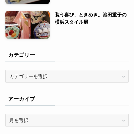
装う喜び、ときめき。池田重子の
横浜スタイル展
カテゴリー
カ
テ
ゴ
リ
アーカイブ
ー
ア
ー
カ