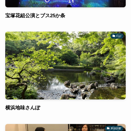
宝塚花組公演とブス25か条
日記
横浜地味さんぽ
筆跡診断