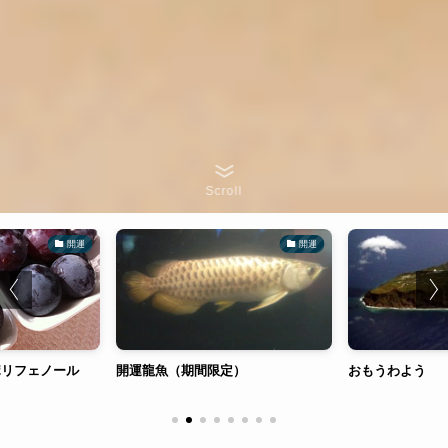
Scroll
開運
開運
ポリフェノール
開運龍魚（期間限定）
おもうわよう