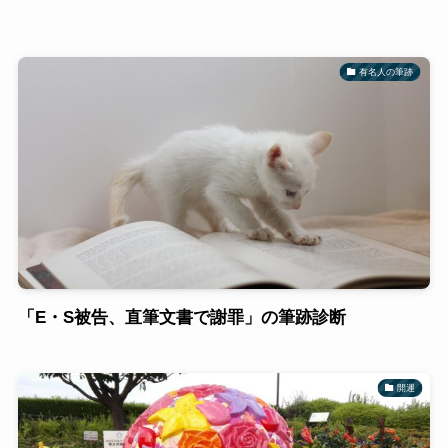
有名人の筆跡
「E・S被告、直筆文書で謝罪」の筆跡診断
開運