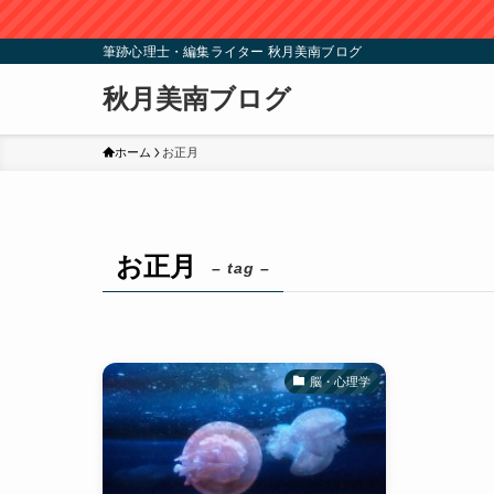
筆跡心理士・編集ライター 秋月美南ブログ
秋月美南ブログ
ホーム
お正月
お正月
– tag –
脳・心理学