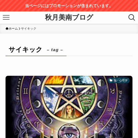
当ページにはプロモーションが含まれています。
秋月美南ブログ
ホーム
サイキック
サイキック
– tag –
脳・心理学