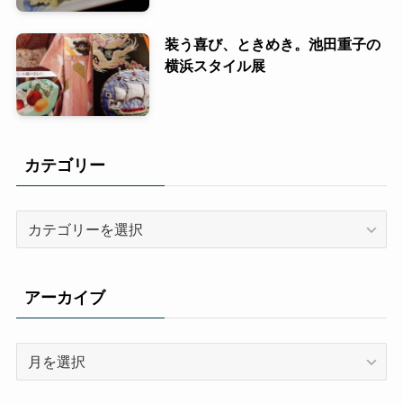
装う喜び、ときめき。池田重子の
横浜スタイル展
カテゴリー
カ
テ
ゴ
リ
アーカイブ
ー
ア
ー
カ