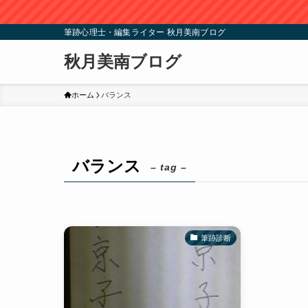
筆跡心理士・編集ライター 秋月美南ブログ
秋月美南ブログ
ホーム
バランス
バランス
– tag –
筆跡診断