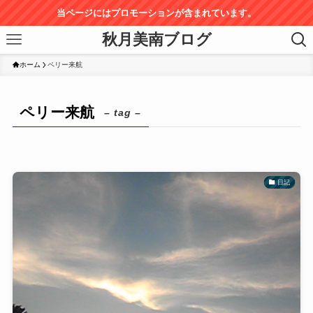
当ページにはプロモーションが含まれています。
秋月美南ブログ
ホーム
ペリー来航
ペリー来航
– tag –
日記