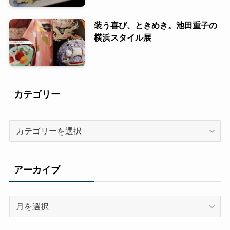
装う喜び、ときめき。池田重子の
横浜スタイル展
カテゴリー
カ
テ
ゴ
リ
アーカイブ
ー
ア
ー
カ