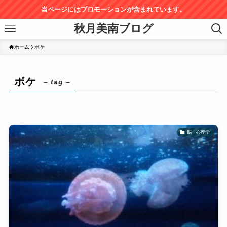
当ページにはプロモーションが含まれています。
秋月美南ブログ
ホーム
ボケ
ボケ
– tag –
脳・心理学