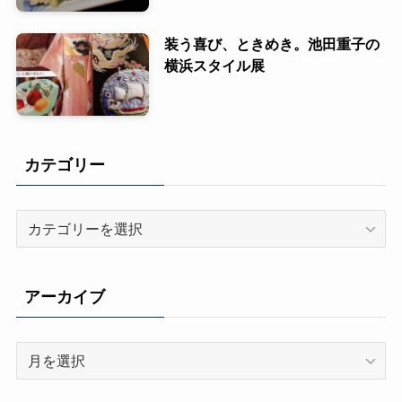
装う喜び、ときめき。池田重子の
横浜スタイル展
カテゴリー
カ
テ
ゴ
リ
アーカイブ
ー
ア
ー
カ