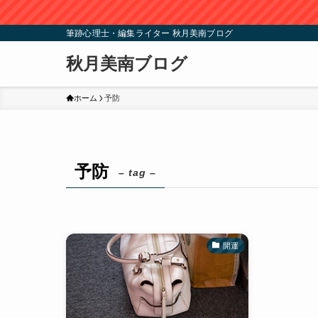
筆跡心理士・編集ライター 秋月美南ブログ
秋月美南ブログ
ホーム
予防
予防
– tag –
開運