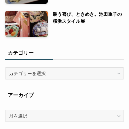
装う喜び、ときめき。池田重子の
横浜スタイル展
カテゴリー
カ
テ
ゴ
リ
アーカイブ
ー
ア
ー
カ