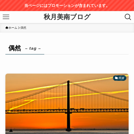
当ページにはプロモーションが含まれています。
秋月美南ブログ
ホーム
偶然
偶然
– tag –
開運