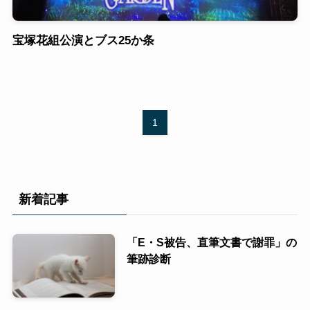
宝塚花組公演とブス25か条
1
新着記事
「E・S被告、直筆文書で謝罪」の
筆跡診断