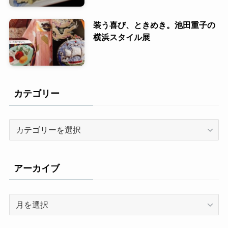
装う喜び、ときめき。池田重子の
横浜スタイル展
カテゴリー
カ
テ
ゴ
リ
アーカイブ
ー
ア
ー
カ