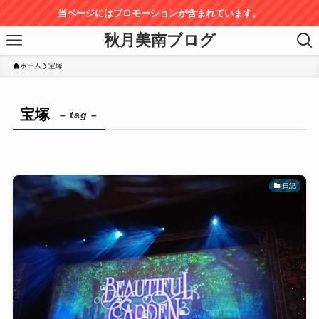
当ページにはプロモーションが含まれています。
秋月美南ブログ
ホーム
宝塚
宝塚
– tag –
日記