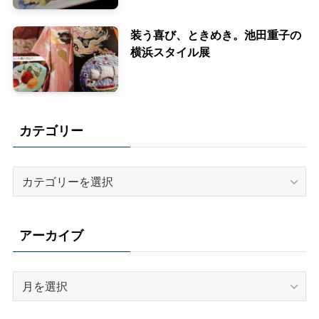
装う喜び、ときめき。池田重子の
横浜スタイル展
カテゴリー
カ
テ
ゴ
リ
アーカイブ
ー
ア
ー
カ