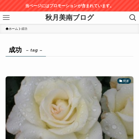
当ページにはプロモーションが含まれています。
秋月美南ブログ
ホーム
成功
成功
– tag –
開運