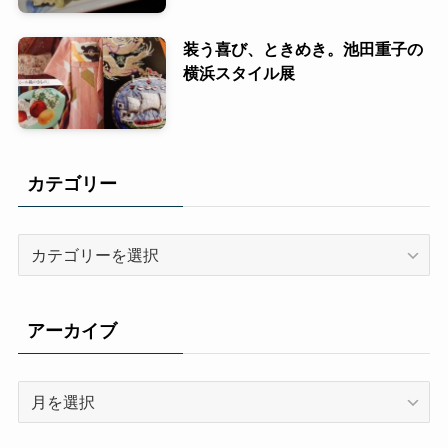
装う喜び、ときめき。池田重子の
横浜スタイル展
カテゴリー
カ
テ
ゴ
リ
アーカイブ
ー
ア
ー
カ