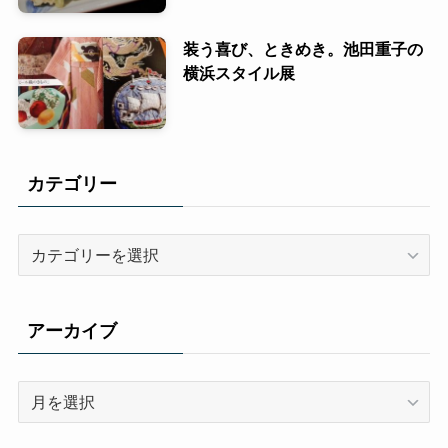
装う喜び、ときめき。池田重子の
横浜スタイル展
カテゴリー
カ
テ
ゴ
リ
アーカイブ
ー
ア
ー
カ