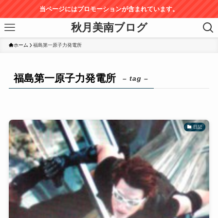
当ページにはプロモーションが含まれています。
秋月美南ブログ
ホーム
福島第一原子力発電所
福島第一原子力発電所
– tag –
日記