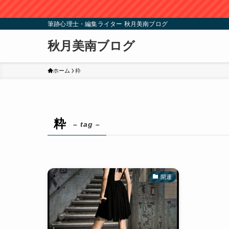
筆跡心理士・編集ライター 秋月美南ブログ
秋月美南ブログ
ホーム
粋
粋
– tag –
開運