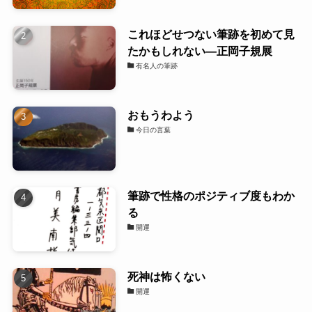
これほどせつない筆跡を初めて見
たかもしれない―正岡子規展
有名人の筆跡
おもうわよう
今日の言葉
筆跡で性格のポジティブ度もわか
る
開運
死神は怖くない
開運