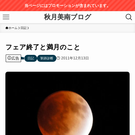
当ページにはプロモーションが含まれています。
秋月美南ブログ
ホーム
日記
フェア終了と満月のこと
広告
2011年12月13日
日記
筆跡診断