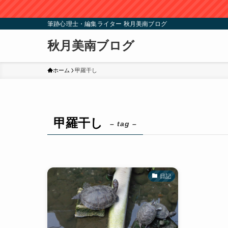
筆跡心理士・編集ライター 秋月美南ブログ
秋月美南ブログ
ホーム
甲羅干し
甲羅干し
– tag –
日記