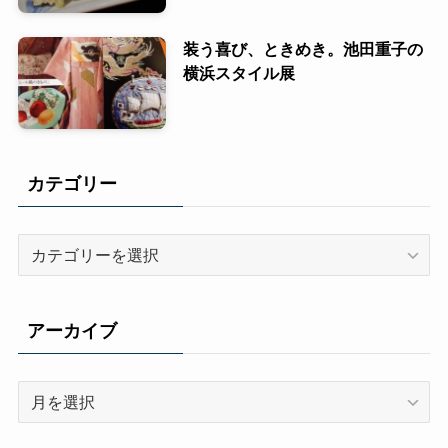
装う喜び、ときめき。池田重子の
横浜スタイル展
カテゴリー
カ
テ
ゴ
リ
アーカイブ
ー
ア
ー
カ