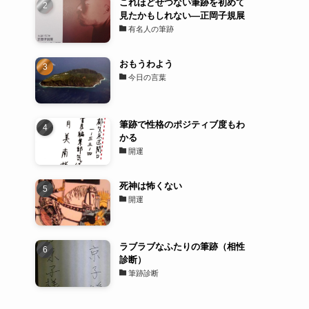
これほどせつない筆跡を初めて
見たかもしれない―正岡子規展
有名人の筆跡
おもうわよう
今日の言葉
筆跡で性格のポジティブ度もわ
かる
開運
死神は怖くない
開運
ラブラブなふたりの筆跡（相性
診断）
筆跡診断