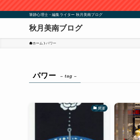
筆跡心理士・編集ライター 秋月美南ブログ
秋月美南ブログ
ホーム
パワー
パワー
– tag –
開運